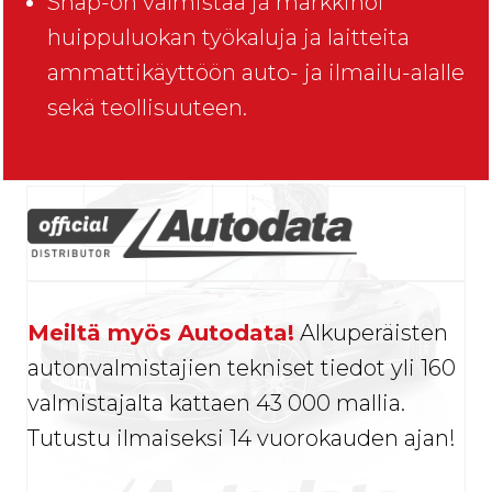
Snap-on valmistaa ja markkinoi
huippuluokan työkaluja ja laitteita
ammattikäyttöön auto- ja ilmailu-alalle
sekä teollisuuteen.
Meiltä myös Autodata!
Alkuperäisten
autonvalmistajien tekniset tiedot yli 160
valmistajalta kattaen 43 000 mallia.
Tutustu ilmaiseksi 14 vuorokauden ajan!