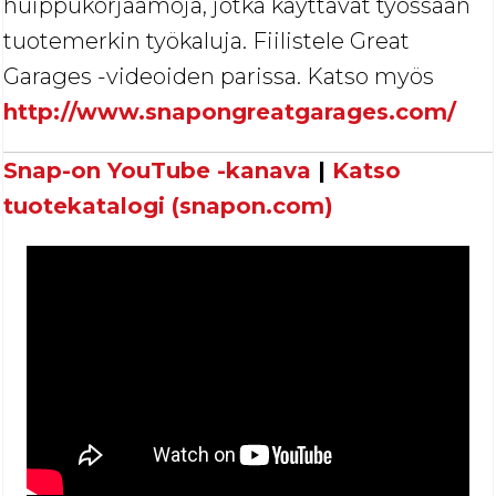
huippukorjaamoja, jotka käyttävät työssään
tuotemerkin työkaluja. Fiilistele Great
Garages -videoiden parissa. Katso myös
http://www.snapongreatgarages.com/
Snap-on YouTube -kanava
|
Katso
tuotekatalogi (snapon.com)