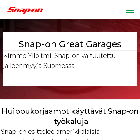
Skip
to
Me
content
To
Snap-on Great Garages
Kimmo Yllö tmi, Snap-on valtuutettu
jälleenmyyjä Suomessa
Huippukorjaamot käyttävät Snap-on
-työkaluja
Snap-on esittelee amerikkalaisia